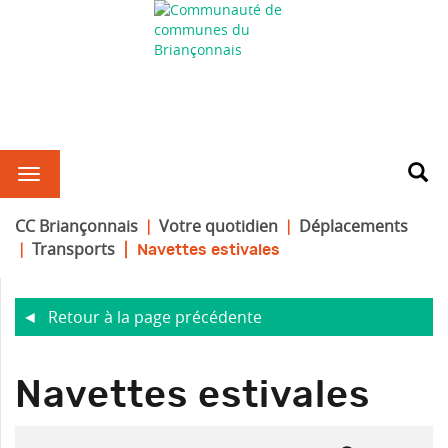
CC Briançonnais
Votre quotidien
Déplacements
Transports
Navettes estivales
Retour à la page précédente
R
Navettes estivales