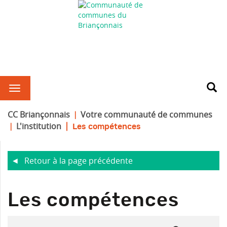
CC Briançonnais
Votre communauté de communes
L'institution
Les compétences
Retour à la page précédente
R
Les compétences