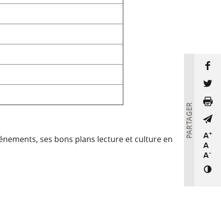
PARTAGER
+
A
énements, ses bons plans lecture et culture en
A
-
A