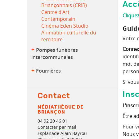
Acc
Briançonnais (CRIB)
Centre d'Art
Cliquez
Contemporain
Cinéma Eden Studio
Guid
Animation culturelle du
Votre 
territoire
Connex
Pompes funèbres
identif
intercommunales
mot de
Fourrières
person
Si vous
Insc
Contact
L'inscr
MÉDIATHÈQUE DE
BRIANÇON
Être a
04 92 20 46 01
Pour vo
Contacter par mail
Esplanade Alain Bayrou
Nous v