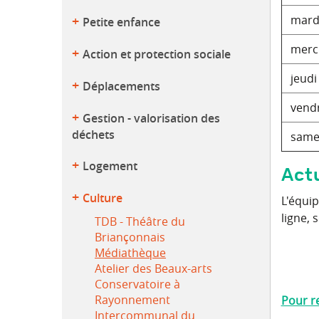
mard
Petite enfance
merc
Action et protection sociale
jeudi
Déplacements
vendr
Gestion - valorisation des
déchets
same
Logement
Act
Culture
L'équi
ligne,
TDB - Théâtre du
Briançonnais
Médiathèque
Atelier des Beaux-arts
Conservatoire à
Rayonnement
Pour re
Intercommunal du