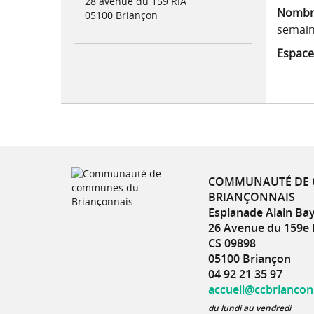
28 avenue du 159 RIA
Nombre
05100 Briançon
semain
Espace
COMMUNAUTÉ DE
BRIANÇONNAIS
Esplanade Alain Ba
26 Avenue du 159e 
CS 09898
05100 Briançon
04 92 21 35 97
accueil@ccbrianconn
du lundi au vendredi