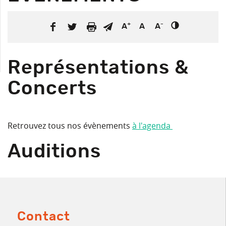
R
+
-
A
A
A
Représentations &
Concerts
Retrouvez tous nos évènements
à l'agenda
Auditions
Contact