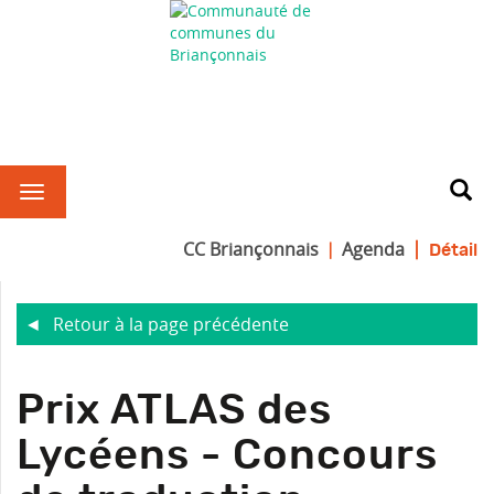
CC Briançonnais
Agenda
Détail
Retour à la page précédente
R
Prix ATLAS des
Lycéens - Concours