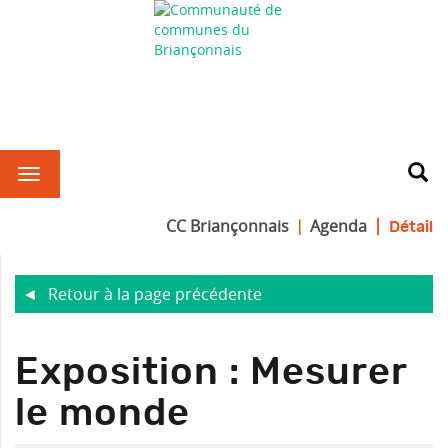
CC Briançonnais
Agenda
Détail
Retour à la page précédente
R
Exposition : Mesurer
le monde